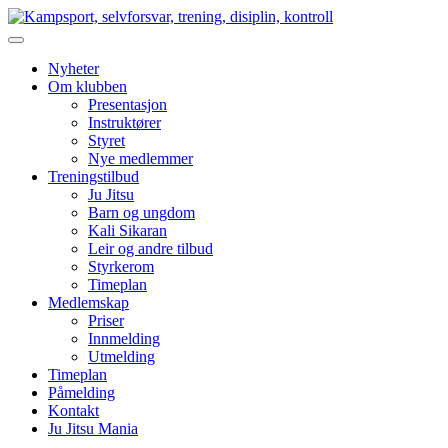
Nyheter
Om klubben
Presentasjon
Instruktører
Styret
Nye medlemmer
Treningstilbud
Ju Jitsu
Barn og ungdom
Kali Sikaran
Leir og andre tilbud
Styrkerom
Timeplan
Medlemskap
Priser
Innmelding
Utmelding
Timeplan
Påmelding
Kontakt
Ju Jitsu Mania