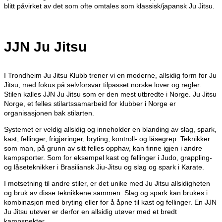
blitt påvirket av det som ofte omtales som klassisk/japansk Ju Jitsu.
JJN Ju Jitsu
I Trondheim Ju Jitsu Klubb trener vi en moderne, allsidig form for Ju
Jitsu, med fokus på selvforsvar tilpasset norske lover og regler.
Stilen kalles JJN Ju Jitsu som er den mest utbredte i Norge. Ju Jitsu
Norge, et felles stilartssamarbeid for klubber i Norge er
organisasjonen bak stilarten.
Systemet er veldig allsidig og inneholder en blanding av slag, spark,
kast, fellinger, frigjøringer, bryting, kontroll- og låsegrep. Teknikker
som man, på grunn av sitt felles opphav, kan finne igjen i andre
kampsporter. Som for eksempel kast og fellinger i Judo, grappling-
og låseteknikker i Brasiliansk Jiu-Jitsu og slag og spark i Karate.
I motsetning til andre stiler, er det unike med Ju Jitsu allsidigheten
og bruk av disse teknikkene sammen. Slag og spark kan brukes i
kombinasjon med bryting eller for å åpne til kast og fellinger. En JJN
Ju Jitsu utøver er derfor en allsidig utøver med et bredt
kampspekter.